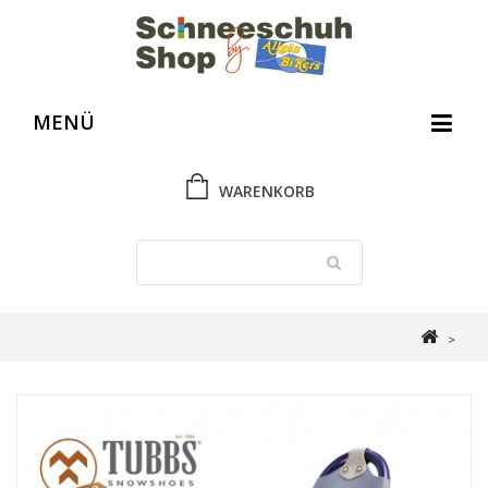
MENÜ
WARENKORB
>
Schneeschuh Shop
>
Gebrauchtes und Ausverkauftes
>
TUBBS Xplore
Woman