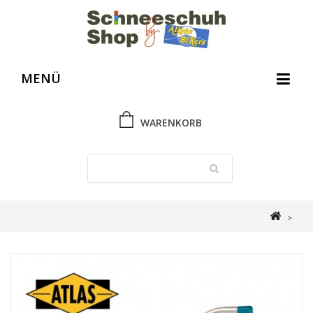
MENÜ
WARENKORB
>
Schneeschuh Shop
>
Gebrauchtes und Ausverkauftes
>
Atlas Youth 20
Girls Schneeschuh