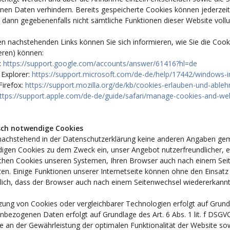
nen Daten verhindern. Bereits gespeicherte Cookies können jederzeit
e dann gegebenenfalls nicht sämtliche Funktionen dieser Website vol
n nachstehenden Links können Sie sich informieren, wie Sie die Cook
eren) können:
:
https://support.google.com/accounts/answer/61416?hl=de
 Explorer:
https://support.microsoft.com/de-de/help/17442/windows-i
Firefox:
https://support.mozilla.org/de/kb/cookies-erlauben-und-able
ttps://support.apple.com/de-de/guide/safari/manage-cookies-and-we
sch notwendige Cookies
nachstehend in der Datenschutzerklärung keine anderen Angaben gem
igen Cookies zu dem Zweck ein, unser Angebot nutzerfreundlicher, ef
chen Cookies unseren Systemen, Ihren Browser auch nach einem Seit
en. Einige Funktionen unserer Internetseite können ohne den Einsatz
rlich, dass der Browser auch nach einem Seitenwechsel wiedererkannt
ung von Cookies oder vergleichbarer Technologien erfolgt auf Grundl
nbezogenen Daten erfolgt auf Grundlage des Art. 6 Abs. 1 lit. f DS
e an der Gewährleistung der optimalen Funktionalität der Website sow