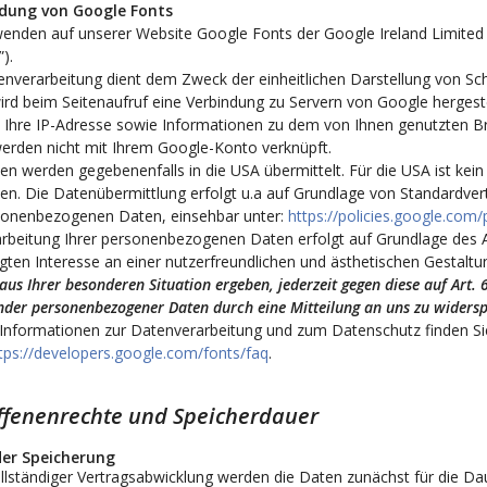
dung von Google Fonts
enden auf unserer Website Google Fonts der Google Ireland Limited (
).
nverarbeitung dient dem Zweck der einheitlichen Darstellung von Schr
ird beim Seitenaufruf eine Verbindung zu Servern von Google hergest
. Ihre IP-Adresse sowie Informationen zu dem von Ihnen genutzten Br
erden nicht mit Ihrem Google-Konto verknüpft.
ten werden gegebenenfalls in die USA übermittelt. Für die USA ist k
n. Die Datenübermittlung erfolgt u.a auf Grundlage von Standardvert
sonenbezogenen Daten, einsehbar unter:
https://policies.google.com
arbeitung Ihrer personenbezogenen Daten erfolgt auf Grundlage des A
gten Interesse
an einer nutzerfreundlichen und ästhetischen Gestaltu
 aus Ihrer besonderen Situation ergeben, jederzeit gegen diese auf Art. 
nder personenbezogener Daten durch eine Mitteilung an uns zu widers
Informationen zur Datenverarbeitung und zum Datenschutz finden Si
tps://developers.google.com/fonts/faq
.
ffenenrechte und Speicherdauer
er Speicherung
lständiger Vertragsabwicklung werden die Daten zunächst für die Dau