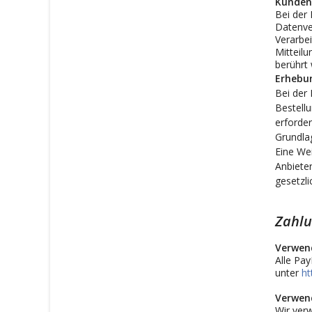
Kunden
Bei der
Datenver
Verarbei
Mitteilu
berührt 
Erhebun
Bei der 
Bestellu
erforder
Grundlag
Eine We
Anbieter
gesetzl
Zahl
Verwen
Alle Pay
unter
ht
Verwen
Wir verw