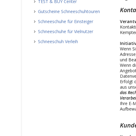
TEST & BUY Center
Konta
Gutscheine Schneeschuhtouren
Schneeschuhe für Einsteiger
Verantw
Kontakti
Schneeschuhe für Vielnutzer
Kempte
Schneeschuh Verleih
Initiat
Wenn Sie
Adresse
und Bea
Wenn di
Angebots
Datenver
Erfolgt 
aus uns
das Rech
Verarbei
Ihre E-M
Aufbewa
Kund