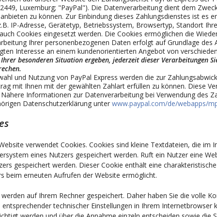
-2449, Luxemburg; "PayPal"). Die Datenverarbeitung dient dem Zweck
anbieten zu können. Zur Einbindung dieses Zahlungsdienstes ist es er
.B. IP-Adresse, Gerätetyp, Betriebssystem, Browsertyp, Standort Ihre
auch Cookies eingesetzt werden. Die Cookies ermöglichen die Wiede
arbeitung Ihrer personenbezogenen Daten erfolgt auf Grundlage des A
igten Interesse an einem kundenorientierten Angebot von verschiede
 Ihrer besonderen Situation ergeben, jederzeit dieser Verarbeitungen 
rechen.
wahl und Nutzung von PayPal Express werden die zur Zahlungsabwickl
rag mit Ihnen mit der gewählten Zahlart erfüllen zu können. Diese Verar
Nähere Informationen zur Datenverarbeitung bei Verwendung des Zahl
örigen Datenschutzerklärung unter
www.paypal.com/de/webapps/mpp/
es
Website verwendet Cookies. Cookies sind kleine Textdateien, die im
rsystem eines Nutzers gespeichert werden. Ruft ein Nutzer eine Web
ers gespeichert werden. Dieser Cookie enthält eine charakteristische 
s beim erneuten Aufrufen der Website ermöglicht.
 werden auf Ihrem Rechner gespeichert. Daher haben Sie die volle Ko
 entsprechender technischer Einstellungen in Ihrem Internetbrowser
ichtigt werden und über die Annahme einzeln entscheiden sowie die 