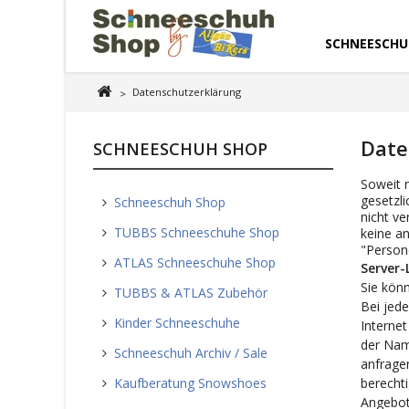
SCHNEESCHU
Datenschutzerklärung
>
Date
SCHNEESCHUH SHOP
Soweit 
gesetzli
Schneeschuh Shop
nicht ve
TUBBS Schneeschuhe Shop
keine a
"Persone
ATLAS Schneeschuhe Shop
Server-
Sie kön
TUBBS & ATLAS Zubehör
Bei jed
Kinder Schneeschuhe
Internet
der Nam
Schneeschuh Archiv / Sale
anfragen
Kaufberatung Snowshoes
berecht
Angebo