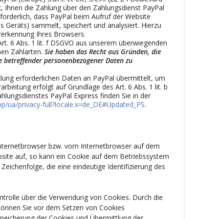
, Ihnen die Zahlung über den Zahlungsdienst PayPal
forderlich, dass PayPal beim Aufruf der Website
s Geräts) sammelt, speichert und analysiert. Hierzu
rerkennung Ihres Browsers.
rt. 6 Abs. 1 lit. f DSGVO aus unserem überwiegenden
nen Zahlarten.
Sie haben das Recht aus Gründen, die
Sie betreffender personenbezogener Daten zu
ung erforderlichen Daten an PayPal übermittelt, um
beitung erfolgt auf Grundlage des Art. 6 Abs. 1 lit. b
ungsdienstes PayPal Express finden Sie in der
ua/privacy-full?locale.x=de_DE#Updated_PS
.
 Internetbrowser bzw. vom Internetbrowser auf dem
site auf, so kann ein Cookie auf dem Betriebssystem
Zeichenfolge, die eine eindeutige Identifizierung des
ntrolle über die Verwendung von Cookies. Durch die
 können Sie vor dem Setzen von Cookies
Speicherung der Cookies und Übermittlung der