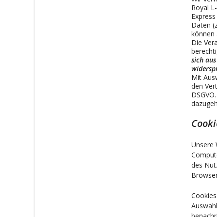
Royal L
Express 
Daten (z
können 
Die Ver
berecht
sich aus
widersp
Mit Aus
den Vert
DSGVO. 
dazugeh
Cooki
Unsere 
Compute
des Nutz
Browser
Cookies
Auswahl
benachr