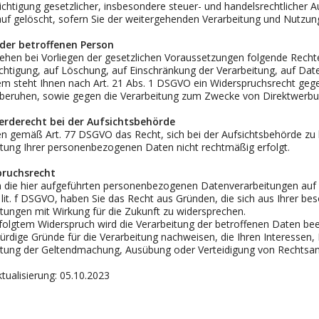
chtigung gesetzlicher, insbesondere steuer- und handelsrechtlicher 
lauf gelöscht, sofern Sie der weitergehenden Verarbeitung und Nutzu
der betroffenen Person
ehen bei Vorliegen der gesetzlichen Voraussetzungen folgende Rechte
chtigung, auf Löschung, auf Einschränkung der Verarbeitung, auf Dat
 steht Ihnen nach Art. 21 Abs. 1 DSGVO ein Widerspruchsrecht gegen d
eruhen, sowie gegen die Verarbeitung zum Zwecke von Direktwerbu
rderecht bei der Aufsichtsbehörde
en gemäß Art. 77 DSGVO das Recht, sich bei der Aufsichtsbehörde zu 
itung Ihrer personenbezogenen Daten nicht rechtmäßig erfolgt.
pruchsrecht
 die hier aufgeführten personenbezogenen Datenverarbeitungen auf G
 lit. f DSGVO, haben Sie das Recht aus Gründen, die sich aus Ihrer be
tungen mit Wirkung für die Zukunft zu widersprechen.
folgtem Widerspruch wird die Verarbeitung der betroffenen Daten bee
rdige Gründe für die Verarbeitung nachweisen, die Ihren Interessen,
itung der Geltendmachung, Ausübung oder Verteidigung von Rechtsan
ktualisierung: 05.10.2023