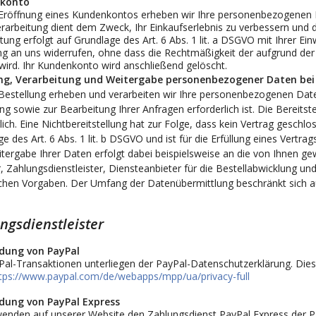
konto
 Eröffnung eines Kundenkontos erheben wir Ihre personenbezogenen
arbeitung dient dem Zweck, Ihr Einkaufserlebnis zu verbessern und d
tung erfolgt auf Grundlage des Art. 6 Abs. 1 lit. a DSGVO mit Ihrer Einw
ng an uns widerrufen, ohne dass die Rechtmäßigkeit der aufgrund der 
wird. Ihr Kundenkonto wird anschließend gelöscht.
g, Verarbeitung und Weitergabe personenbezogener Daten bei
Bestellung erheben und verarbeiten wir Ihre personenbezogenen Daten
ng sowie zur Bearbeitung Ihrer Anfragen erforderlich ist. Die Bereitst
lich. Eine Nichtbereitstellung hat zur Folge, dass kein Vertrag geschl
e des Art. 6 Abs. 1 lit. b DSGVO und ist für die Erfüllung eines Vertrag
itergabe Ihrer Daten erfolgt dabei beispielsweise an die von Ihnen
, Zahlungsdienstleister, Diensteanbieter für die Bestellabwicklung und I
ichen Vorgaben. Der Umfang der Datenübermittlung beschränkt sich a
ungsdienstleister
dung von PayPal
Pal-Transaktionen unterliegen der PayPal-Datenschutzerklärung. Dies
tps://www.paypal.com/de/webapps/mpp/ua/privacy-full
dung von PayPal Express
enden auf unserer Website den Zahlungsdienst PayPal Express der PayPa