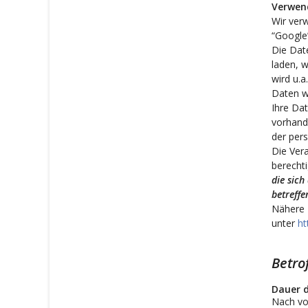
Verwen
Wir verw
“Google”
Die Date
laden, w
wird u.a
Daten w
Ihre Da
vorhande
der per
Die Ver
berechti
die sich
betreffe
Nähere 
unter
ht
Betro
Dauer d
Nach vol