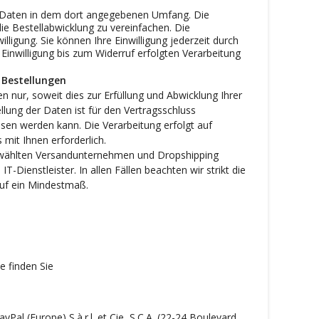
 Daten in dem dort angegebenen Umfang. Die
ie Bestellabwicklung zu vereinfachen. Die
illigung. Sie können Ihre Einwilligung jederzeit durch
Einwilligung bis zum Widerruf erfolgten Verarbeitung
 Bestellungen
 nur, soweit dies zur Erfüllung und Abwicklung Ihrer
ellung der Daten ist für den Vertragsschluss
ossen werden kann. Die Verarbeitung erfolgt auf
s mit Ihnen erforderlich.
 gewählten Versandunternehmen und Dropshipping
T-Dienstleister. In allen Fällen beachten wir strikt die
uf ein Mindestmaß.
e finden Sie
l (Europe) S.à.r.l. et Cie, S.C.A. (22-24 Boulevard