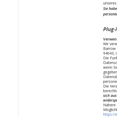
unseres
Sie habe
persone
Plug-
Verwen
Wir ver
Barrow 
94043, 
Die Funk
Datensc
wenn Si
gegeben
Datenübe
persone
Die Ver
berechti
sich aus
widersp
Nähere 
Möglich
https:/