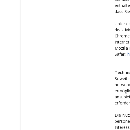
enthalte
dass Si
Unter de
deaktivi
Chrome
Internet
Mozilla 
Safari:
h
Techni
Soweit 
notwend
ermögli
anzubiet
erforde
Die Nutz
persone
Interess