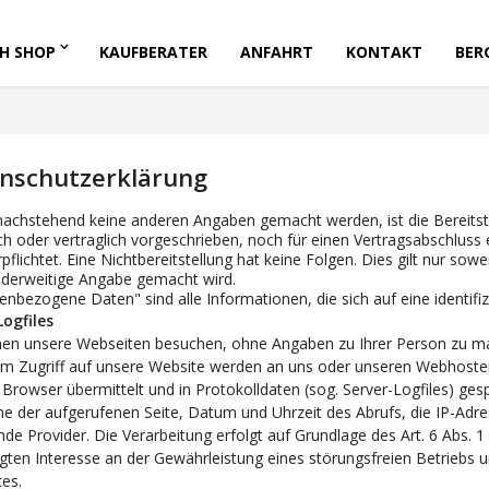
H SHOP
KAUFBERATER
ANFAHRT
KONTAKT
BER
nschutzerklärung
nachstehend keine anderen Angaben gemacht werden, ist die Bereits
ch oder vertraglich vorgeschrieben, noch für einen Vertragsabschluss e
rpflichtet. Eine Nichtbereitstellung hat keine Folgen. Dies gilt nur s
nderweitige Angabe gemacht wird.
nbezogene Daten" sind alle Informationen, die sich auf eine identifizi
Logfiles
nen unsere Webseiten besuchen, ohne Angaben zu Ihrer Person zu 
em Zugriff auf unsere Website werden an uns oder unseren Webhoster 
 Browser übermittelt und in Protokolldaten (sog. Server-Logfiles) ge
e der aufgerufenen Seite, Datum und Uhrzeit des Abrufs, die IP-Adr
de Provider. Die Verarbeitung erfolgt auf Grundlage des Art. 6 Abs.
igten Interesse an der Gewährleistung eines störungsfreien Betriebs
tes.