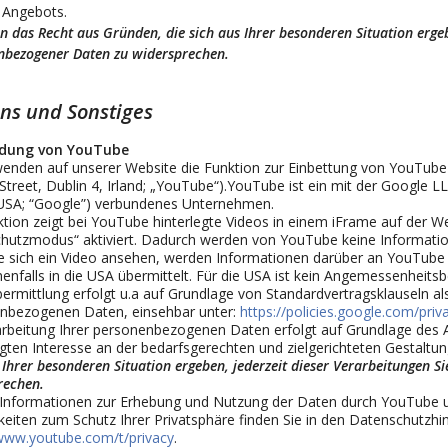
 Angebots.
n das Recht aus Gründen, die sich aus Ihrer besonderen Situation ergeb
nbezogener Daten zu widersprechen.
ins und Sonstiges
dung von YouTube
wenden auf unserer Website die Funktion zur Einbettung von YouTube
Street, Dublin 4, Irland; „YouTube“).YouTube ist ein mit der Google
USA; “Google”) verbundenes Unternehmen.
tion zeigt bei YouTube hinterlegte Videos in einem iFrame auf der Web
hutzmodus“ aktiviert. Dadurch werden von YouTube keine Information
e sich ein Video ansehen, werden Informationen darüber an YouTube ü
enfalls in die USA übermittelt. Für die USA ist kein Angemessenheit
rmittlung erfolgt u.a auf Grundlage von Standardvertragsklauseln al
nbezogenen Daten, einsehbar unter:
https://policies.google.com/pri
arbeitung Ihrer personenbezogenen Daten erfolgt auf Grundlage des A
gten Interesse an der bedarfsgerechten und zielgerichteten Gestaltu
 Ihrer besonderen Situation ergeben, jederzeit dieser Verarbeitungen 
rechen.
Informationen zur Erhebung und Nutzung der Daten durch YouTube un
keiten zum Schutz Ihrer Privatsphäre finden Sie in den Datenschutzh
/www.youtube.com/t/privacy
.