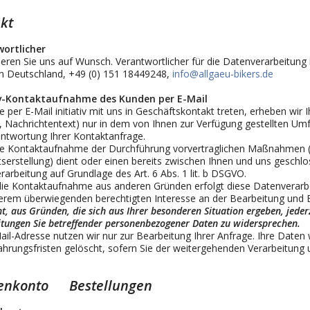
kt
ortlicher
eren Sie uns auf Wunsch. Verantwortlicher für die Datenverarbeitung 
n
Deutschland, +49 (0) 151 18449248
,
info@allgaeu-bikers.de
iv-Kontaktaufnahme des Kunden per E-Mail
 per E-Mail initiativ mit uns in Geschäftskontakt treten, erheben w
, Nachrichtentext) nur in dem von Ihnen zur Verfügung gestellten Um
ntwortung Ihrer Kontaktanfrage.
e Kontaktaufnahme der Durchführung vorvertraglichen Maßnahmen (b
erstellung) dient oder einen bereits zwischen Ihnen und uns geschloss
arbeitung auf Grundlage des Art. 6 Abs. 1 lit. b DSGVO.
die Kontaktaufnahme aus anderen Gründen erfolgt diese Datenverarbei
erem überwiegenden berechtigten Interesse an der Bearbeitung und 
t, aus Gründen, die sich aus Ihrer besonderen Situation ergeben, jederz
tungen Sie betreffender personenbezogener Daten zu widersprechen.
ail-Adresse nutzen wir nur zur Bearbeitung Ihrer Anfrage. Ihre Date
hrungsfristen gelöscht, sofern Sie der weitergehenden Verarbeitung
enkonto Bestellungen