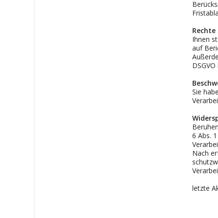
Berücksi
Fristab
Rechte 
Ihnen st
auf Beri
Außerdem
DSGVO b
Beschwe
Sie hab
Verarbe
Widers
Beruhen
6 Abs. 1
Verarbei
Nach er
schutzwü
Verarbe
letzte A