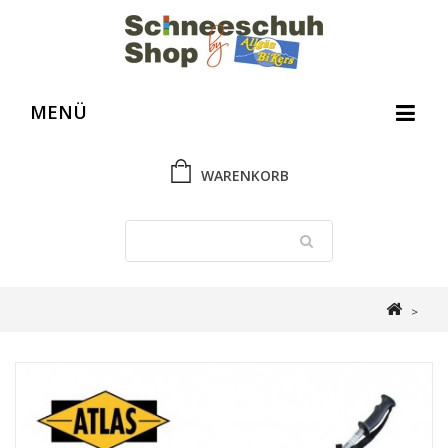
MENÜ
WARENKORB
>
Schneeschuh Shop
>
Gebrauchtes und Ausverkauftes
>
Teleskopstöcke Atlas weiß-silber