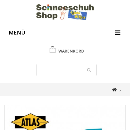
MENÜ
WARENKORB
>
Schneeschuh Shop
>
Gebrauchtes und Ausverkauftes
>
Atlas Mini 17
Schneeschuh