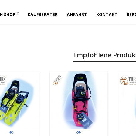
H SHOP
KAUFBERATER
ANFAHRT
KONTAKT
BER
it Schneeschuh
iele Modelle
Empfohlene Produk