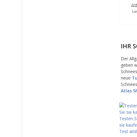
zzg
Lie
IHR 
Der Allg
geben wi
Schnees
neue
Tu
Schnees
Atlas S
Testen S
sie kaufe
Test an