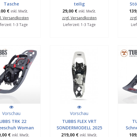
Tasche
teilig
Stö
,00 €
29,00 €
139
inkl. MwSt.
inkl. MwSt.
l. Versandkosten
zzgl. Versandkosten
zzg
ferzeit: 1-3 Tage
Lieferzeit: 1-3 Tage
Lie
Vorschau
Vorschau
UBBS TRK 22
TUBBS FLEX VRT
T
eeschuh Woman
SONDERMODELL 2025
Schn
,00 €
219,00 €
109
inkl. MwSt.
inkl. MwSt.