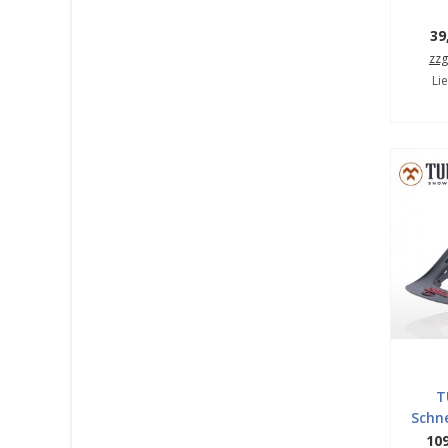
39
zzg
Lie
T
Schn
109