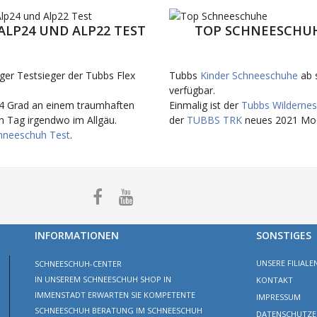
 ALP24 UND ALP22 TEST
TOP SCHNEESCHU
ger Testsieger der Tubbs Flex
Tubbs
Kinder Schneeschuhe
ab 
verfügbar.
4 Grad an einem traumhaften
Einmalig ist der
Tubbs Wildernes
n Tag irgendwo im Allgäu.
der
TUBBS TRK
neues 2021 Mod
hneeschuh Test
.
INFORMATIONEN
SONSTIGES
UNSERE FILIALE
SCHNEESCHUH-CENTER
IN UNSEREM SCHNEESCHUH SHOP IN
KONTAKT
IMMENSTADT ERWARTEN SIE KOMPETENTE
IMPRESSUM
SCHNEESCHUH BERATUNG IM SCHNEESCHUH
DATENSCHUTZE