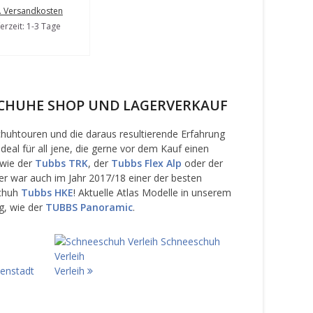
l. Versandkosten
ferzeit: 1-3 Tage
CHUHE SHOP UND LAGERVERKAUF
chuhtouren und die daraus resultierende Erfahrung
ideal für all jene, die gerne vor dem Kauf einen
 wie der
Tubbs TRK
, der
Tubbs Flex Alp
oder der
ser war auch im Jahr 2017/18 einer der besten
chuh
Tubbs HKE
!
Aktuelle Atlas Modelle in unserem
g, wie der
TUBBS Panoramic
.
Schneeschuh
Verleih
enstadt
Verleih