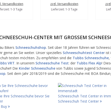
l. Versandkosten
zzgl. Versandkosten
zzg
ferzeit: 1-3 Tage
Lieferzeit: 1-3 Tage
Lie
SCHNEESCHUH-CENTER MIT GROSSEM SCHNEES
äu Bikers
Schneeschuhshop
. Seit über 18 Jahren führen wir Schnees
r gerne an Sie weiter. Unser spezielles
Schneeschuhtest Center
ist 
chuh testen möchten. Zu empfehlen sind die
Tubbs Schneeschuhe
,
bbs VRT
. In unserem
Schneeschuhe Test
: der
Tubbs Flex Alp
! Die
chuhe!! Die
Kinder Schneeschuhe
von Tubbs sowie Jugend Schnees
hop
. Seit dem Jahr 2018/2019 sind die Schneeschuhe mit BOA Bindun
ie Ihre Schneeschuhe bevor Sie
Schneeschuh Test Center in Imm
n!
Schneeschuh Test Center
d Buy