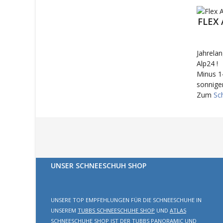
FLEX
Jahrelan
Alp24 !
Minus 1
sonnige
Zum
Sc
UNSER SCHNEESCHUH SHOP
UNSERE TOP EMPFEHLUNGEN FÜR DIE SCHNEESCHUHE IN
UNSEREM
TUBBS SCHNEESCHUHE SHOP
UND
ATLAS
SCHNEESCHUHE SHOP
IST DER
TUBBS PANORAMIC
UND