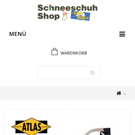
MENÜ
WARENKORB
>
Schneeschuh Shop
>
Gebrauchtes und Ausverkauftes
>
Atlas Elektra
823 FRS Women Schneeschuh