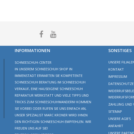
INFORMATIONEN
SONSTIGES
UNSERE FILIALE
SCHNEESCHUH-CENTER
IN UNSEREM SCHNEESCHUH SHOP IN
KONTAKT
IMMENSTADT ERWARTEN SIE KOMPETENTE
IMPRESSUM
SCHNEESCHUH BERATUNG IM SCHNEESCHUH
DATENSCHUTZE
VERKAUF, EINE HAUSEIGENE SCHNEESCHUH
WIDERRUFSBEL
REPARATUR WERKSTATT UND VIELE TIPPS UND
WIDERRUFSFOR
TRICKS ZUM SCHNEESCHUHWANDERN! KOMMEN
ZAHLUNG UND 
SIE VORBEI ODER RUFEN SIE UNS EINFACH AN,
SITEMAP
UNSER SPEZIALIST MARC KRONER WIRD IHNEN
UNSERE AGB'S
DEN RICHTIGEN SCHNEESCHUH EMPFEHLEN. WIR
ANFAHRT
UNSERE PARTNE