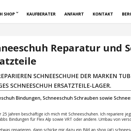
H SHOP
KAUFBERATER
ANFAHRT
KONTAKT
BER
hneeschuh Reparatur und 
atzteile
REPARIEREN SCHNEESCHUHE DER MARKEN TUB
IGES SCHNEESCHUH ERSATZTEILE-LAGER.
schuh Bindungen, Schneeschuh Schrauben sowie Schne
er 25 Jahren beschäftige ich mich mit Schneeschuhen. Ich repariere 
Tubbs Bindungen für Flex Alp sowie VRT oder andere. Umbau von ver
 etwas reparieren, dann schicke mir dazu ein Bild an shop (at) schnee