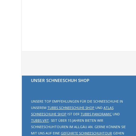
UNSER SCHNEESCHUH SHOP
UNSERE TOP EMPFEHLUNGEN FÜR DIE SCHNEESCHUHE IN
UNSEREM
TUBBS SCHNEESCHUHE SHOP
UND
ATLAS
SCHNEESCHUHE SHOP
IST DER
TUBBS PANORAMIC
UND
TUBBS VRT
. SEIT ÜBER 15 JAHREN BIETEN WIR
SCHNEESCHUHTOUREN IM ALLGÄU AN. GERNE KÖNNEN SIE
MIT UNS AUF EINE
GEFÜHRTE SCHNEESCHUHTOUR
GEHEN