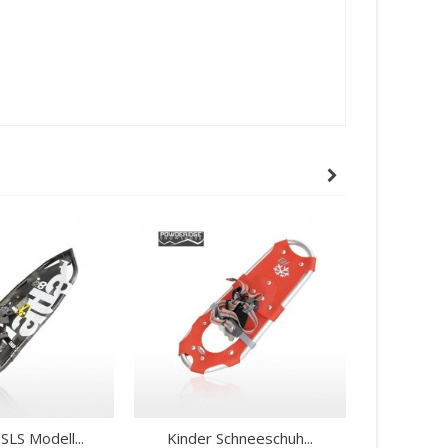
SLS Modell...
Kinder Schneeschuh...
Atlas Min