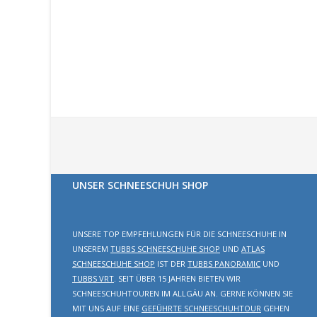
UNSER SCHNEESCHUH SHOP
UNSERE TOP EMPFEHLUNGEN FÜR DIE SCHNEESCHUHE IN
UNSEREM
TUBBS SCHNEESCHUHE SHOP
UND
ATLAS
SCHNEESCHUHE SHOP
IST DER
TUBBS PANORAMIC
UND
TUBBS VRT
. SEIT ÜBER 15 JAHREN BIETEN WIR
SCHNEESCHUHTOUREN IM ALLGÄU AN. GERNE KÖNNEN SIE
MIT UNS AUF EINE
GEFÜHRTE SCHNEESCHUHTOUR
GEHEN