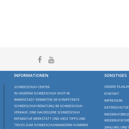
INFORMATIONEN
SONSTIGES
UNSERE FILIALE
SCHNEESCHUH-CENTER
IN UNSEREM SCHNEESCHUH SHOP IN
KONTAKT
IMMENSTADT ERWARTEN SIE KOMPETENTE
IMPRESSUM
SCHNEESCHUH BERATUNG IM SCHNEESCHUH
DATENSCHUTZE
VERKAUF, EINE HAUSEIGENE SCHNEESCHUH
WIDERRUFSBEL
REPARATUR WERKSTATT UND VIELE TIPPS UND
WIDERRUFSFOR
TRICKS ZUM SCHNEESCHUHWANDERN! KOMMEN
ZAHLUNG UND 