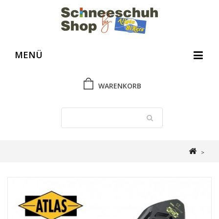
MENÜ
WARENKORB
>
Schneeschuh Shop
>
Atlas Schneeschuhe
>
Atlas Helium Trail
Schneeschuh Women