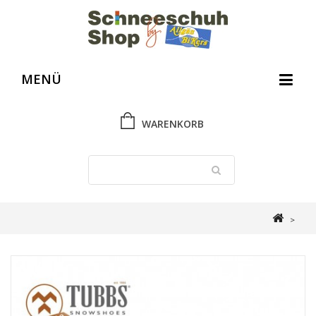
MENÜ
WARENKORB
>
Schneeschuh Shop
>
Schneeschuh Zubehör
>
TUBBS Schneeschuh
Flex Tasche