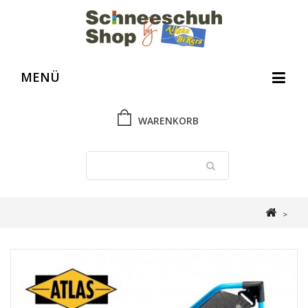
MENÜ
WARENKORB
>
Schneeschuh Shop
>
Atlas Schneeschuhe
>
Atlas Aspect
Schneeschuhe