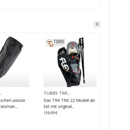
.
TUBBS TRK...
TUBBS Fle
chen unisize
Das TRK TRK 22 Modell als
Der Flex 
 woman....
Set mit original...
Topmodell
139,00 €
210,00 €