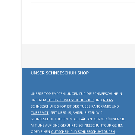
UNSER SCHNEESCHUH SHOP
UNSERE TOP EMPFEHLUNGEN FÜR DIE SCHNEESCHUHE IN
UNSEREM
TUBBS SCHNEESCHUHE SHOP
UND
ATLAS
SCHNEESCHUHE SHOP
IST DER
TUBBS PANORAMIC
UND
TUBBS VRT
. SEIT ÜBER 15 JAHREN BIETEN WIR
SCHNEESCHUHTOUREN IM ALLGÄU AN. GERNE KÖNNEN SIE
MIT UNS AUF EINE
GEFÜHRTE SCHNEESCHUHTOUR
GEHEN
ODER EINEN
GUTSCHEIN FÜR SCHNEESCHUHTOUREN