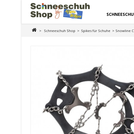
SCHNEESCHU
>
Schneeschuh Shop
>
Spikes für Schuhe
>
Snowline C